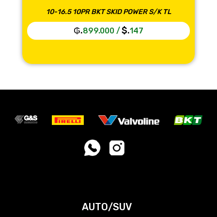
10-16.5 10PR BKT SKID POWER S/K TL
₲.
$.
899.000
/
147
AUTO/SUV